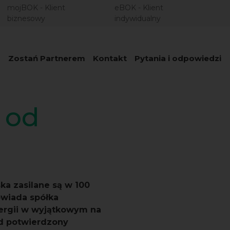
mojBOK - Klient
eBOK - Klient
biznesowy
indywidualny
1
Zostań Partnerem
Kontakt
Pytania i odpowiedzi
 od
ka zasilane są w 100
owiada spółka
nergii w wyjątkowym na
rd potwierdzony