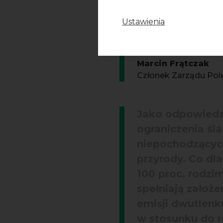
możemy wspierać
Ustawienia
zeroemisyjnej g
standardach kre
Marcin Frątczak
Członek Zarządu Pole
Jako odpowiedz
ograniczenia śl
niepochodzących
przyrody. Co dl
100 proc. rodzi
spełniają założ
emisji dwutlenk
w stosunku do r