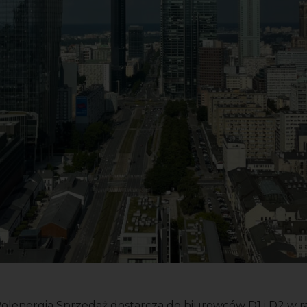
lenergia Sprzedaż dostarcza do biurowców D1 i D2 w r