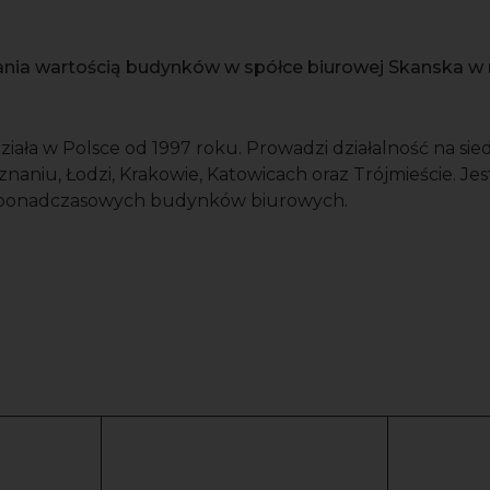
ania wartością budynków w spółce biurowej Skanska w 
iała w Polsce od 1997 roku. Prowadzi działalność na si
naniu, Łodzi, Krakowie, Katowicach oraz Trójmieście. J
 ponadczasowych budynków biurowych.