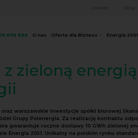
Linkedin
Blog
718 898 888
O nas
Oferta dla Biznesu
Energia 205
 z zieloną energią
gii
 oraz warszawskie inwestycje spółki biurowej Skans
ódeł Grupy Polenergia. Za realizację kontraktu odp
tóra gwarantuje roczne dostawy 10 GWh zielonej e
zie Energia 2051. Unikalny na polskim rynku standa