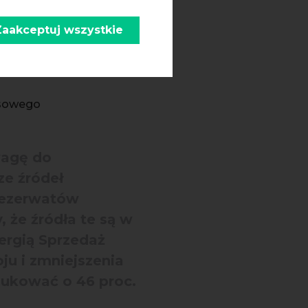
erunku
Zaakceptuj wszystkie
ysokich
wego w Polsce.
esowego
wagę do
ze źródeł
 rezerwatów
 że źródła te są w
ergią Sprzedaż
ju i zmniejszenia
edukować o 46 proc.