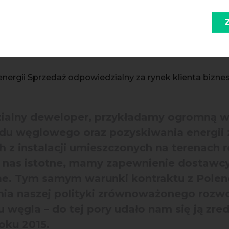
 transformację polskiej gospodarki w ki
ospodarki i razem z deweloperem o tak w
ujemy zieloną transformację rynku biuro
nergii Sprzedaż odpowiedzialny za rynek klienta bizn
ialny deweloper, przykładamy ogromną 
adu węglowego oraz pozyskiwania energii 
 z instalacji umieszczonych na terenach
a nas istotne, mamy zapewnienie dostawcy,
me. Tym samym warunki kontraktu z Polen
enia naszej polityki zrównoważonego rozwo
u węgla – do tej pory udało nam się ją zr
oku 2015.