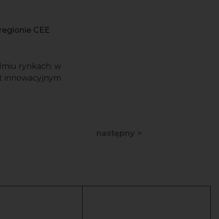
regionie CEE
edmiu rynkach: w
est innowacyjnym
następny >