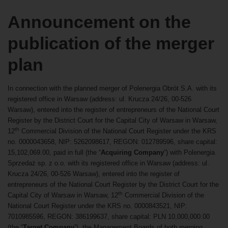
Announcement on the
publication of the merger
plan
In connection with the planned merger of Polenergia Obrót S.A. with its
registered office in Warsaw (address: ul. Krucza 24/26, 00-526
Warsaw), entered into the register of entrepreneurs of the National Court
Register by the District Court for the Capital City of Warsaw in Warsaw,
th
12
Commercial Division of the National Court Register under the KRS
no. 0000043658, NIP: 5262098617, REGON: 012789596, share capital:
15,102,069.00, paid in full (the “
Acquiring Company
”) with Polenergia
Sprzedaż sp. z o.o. with its registered office in Warsaw (address: ul.
Krucza 24/26, 00-526 Warsaw), entered into the register of
entrepreneurs of the National Court Register by the District Court for the
th
Capital City of Warsaw in Warsaw, 12
Commercial Division of the
National Court Register under the KRS no. 0000843521, NIP:
7010985596, REGON: 386199637, share capital: PLN 10,000,000.00
(the “
Target Company
”), the Management Boards of both merging