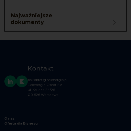
Najważniejsze
dokumenty
Kontakt
bok.obrot@polenergia.pl
Polenergia Obrót S.A.
ul. Krucza 24/26
00-526 Warszawa
O nas
Oferta dla Biznesu