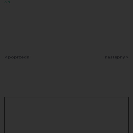
o.o.
< poprzedni
następny >