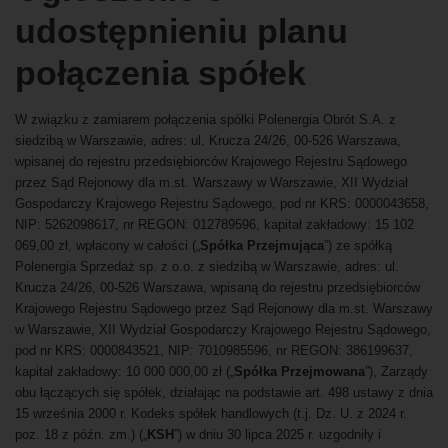
udostępnieniu planu
połączenia spółek
W związku z zamiarem połączenia spółki Polenergia Obrót S.A. z
siedzibą w Warszawie, adres: ul. Krucza 24/26, 00-526 Warszawa,
wpisanej do rejestru przedsiębiorców Krajowego Rejestru Sądowego
przez Sąd Rejonowy dla m.st. Warszawy w Warszawie, XII Wydział
Gospodarczy Krajowego Rejestru Sądowego, pod nr KRS: 0000043658,
NIP: 5262098617, nr REGON: 012789596, kapitał zakładowy: 15 102
069,00 zł, wpłacony w całości („
Spółka Przejmująca
”) ze spółką
Polenergia Sprzedaż sp. z o.o. z siedzibą w Warszawie, adres: ul.
Krucza 24/26, 00-526 Warszawa, wpisaną do rejestru przedsiębiorców
Krajowego Rejestru Sądowego przez Sąd Rejonowy dla m.st. Warszawy
w Warszawie, XII Wydział Gospodarczy Krajowego Rejestru Sądowego,
pod nr KRS: 0000843521, NIP: 7010985596, nr REGON: 386199637,
kapitał zakładowy: 10 000 000,00 zł („
Spółka Przejmowana
”), Zarządy
obu łączących się spółek, działając na podstawie art. 498 ustawy z dnia
15 września 2000 r. Kodeks spółek handlowych (t.j. Dz. U. z 2024 r.
poz. 18 z późn. zm.) („
KSH
”) w dniu 30 lipca 2025 r. uzgodniły i