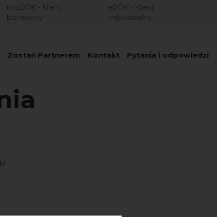
mojBOK - Klient
eBOK - Klient
biznesowy
indywidualny
1
Zostań Partnerem
Kontakt
Pytania i odpowiedzi
nia
AM.