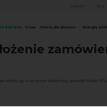
Linkedin
Blog
718 898 888
O nas
Oferta dla Biznesu
Energia 205
złożenie zamówie
 nie widzisz go w skrzynce odbiorczej, sprawdź folder SP