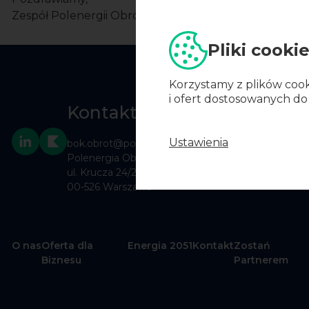
Zespół Polenergii Obrót
Pliki cooki
Korzystamy z plików cook
i ofert dostosowanych do
Kontakt
Ustawienia
bok.obrot@polenergia.pl
Polenergia Obrót S.A.
ul. Krucza 24/26
00-526 Warszawa
O nas
Oferta dla
Energia 2051
Kontakt
Zostań
Biznesu
Partnerem