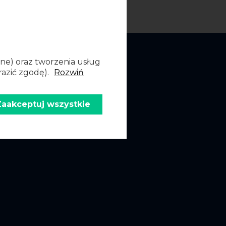
dne) oraz tworzenia usług
razić zgodę).
Rozwiń
Zaakceptuj wszystkie