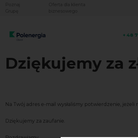
Poznaj
Oferta dla klienta
Grupę
biznesowego
+ 48 
Dziękujemy za 
Na Twój adres e-mail wysłaliśmy potwierdzenie, jeżeli
Dziękujemy za zaufanie.
Pozdrawiamy,