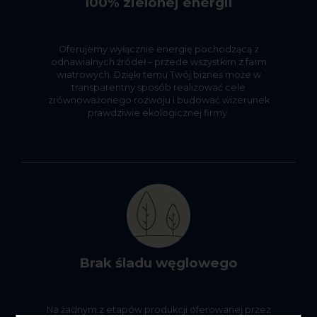
100% zielonej energii
Oferujemy wyłącznie energię pochodzącą z
odnawialnych źródeł – przede wszystkim z farm
wiatrowych. Dzięki temu Twój biznes może w
transparentny sposób realizować cele
zrównoważonego rozwoju i budować wizerunek
prawdziwie ekologicznej firmy.
Brak śladu węglowego
Na żadnym z etapów produkcji oferowanej przez