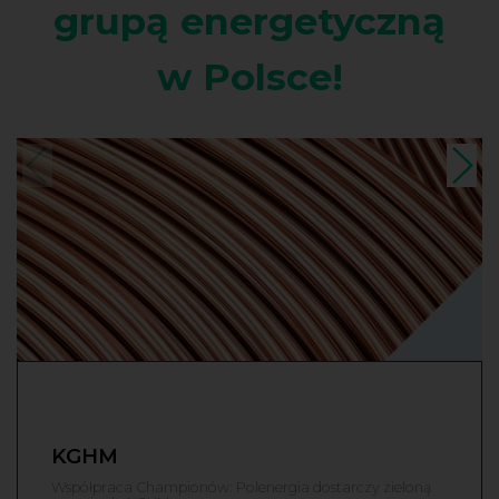
grupą energetyczną
w Polsce!
KGHM
Współpraca Championów: Polenergia dostarczy zieloną