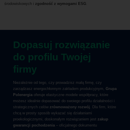
środowiskowych i
zgodność z wymogami ESG
.
Dopasuj rozwiązanie
do profilu Twojej
firmy
Niezależnie od tego, czy prowadzisz małą firmę, czy
zarządzasz energochłonnym zakładem produkcyjnym,
Grupa
Polenergia
oferuje elastyczne modele współpracy, które
możesz idealnie dopasować do swoiego profilu działalności i
strategicznych celów
zrównoważony rozwój
. Dla firm, które
chcą w prosty sposób wykazać się działaniami
proekologicznymi, doskonałym rozwiązaniem jest
zakup
gwarancji pochodzenia
– oficjalnego dokumentu