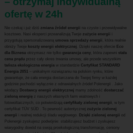
– otrzymaj indywidualną
ofertę w 24h
Nie czekaj i już dziś
zmiana źródeł energii
na czyste i przewidywalne
kosztowo. Nasi eksperci przeanalizują Twoje
zużycie energii
i
przygotują spersonalizowaną
umowa sprzedaży energii
, która realnie
obniży Twoje
koszty energii elektrycznej
. Dzięki naszej ofercie
Eco
dla Biznesu
otrzymasz nie tylko
gwarancja ceny
, która zapewni
stała
cena prądu
przez cały okres trwania umowy, ale przede wszystkim
tańsza ekologiczna energia
w standardzie
Certyfikat STANDARD
Energia 2051
– unikalnym rozwiązaniu na polskim rynku, które
gwarantuje, że cała energia dostarczana do Twojej firmy w każdej
godzinie pochodzi wyłącznie z odnawialnych źródeł Polenergii . Jako
wiodący
Dostawcy energii elektrycznej
mamy zdolność
dostarczać
zieloną energię
z naszych własnych farm wiatrowych i
fotowoltaicznych, co potwierdzają
certyfikaty zielonej energii
, w tym
certyfikat TÜV SÜD . To pewność autentycznej
zużycie zielonej
energii
i realnej redukcji śladu węglowego.
Dzięki zielonej energii
od
Polenergii zyskujesz podwójnie: stabilizujesz budżet i zyskujesz
wiarygodny dowód na swoją proekologiczną transformację, ceniony