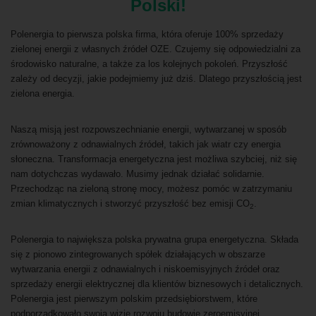
Polski!
Polenergia to pierwsza polska firma, która oferuje 100% sprzedaży
zielonej energii z własnych źródeł OZE. Czujemy się odpowiedzialni za
środowisko naturalne, a także za los kolejnych pokoleń. Przyszłość
zależy od decyzji, jakie podejmiemy już dziś. Dlatego przyszłością jest
zielona energia.
Naszą misją jest rozpowszechnianie energii, wytwarzanej w sposób
zrównoważony z odnawialnych źródeł, takich jak wiatr czy energia
słoneczna. Transformacja energetyczna jest możliwa szybciej, niż się
nam dotychczas wydawało. Musimy jednak działać solidarnie.
Przechodząc na zieloną stronę mocy, możesz pomóc w zatrzymaniu
zmian klimatycznych i stworzyć przyszłość bez emisji CO
.
2
Polenergia to największa polska prywatna grupa energetyczna. Składa
się z pionowo zintegrowanych spółek działających w obszarze
wytwarzania energii z odnawialnych i niskoemisyjnych źródeł oraz
sprzedaży energii elektrycznej dla klientów biznesowych i detalicznych.
Polenergia jest pierwszym polskim przedsiębiorstwem, które
podporządkowało swoją wizję rozwoju budowie zeroemisyjnej