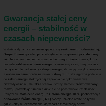
Gwarancja stałej ceny
energii – stabilność w
czasach niepewności
?
W dośćie dynamicznie zmieniającego się
rynku energii odnawialnej
,
Grupa Polenergia
oferuje przedsiębiorstwom
gwarancja stałej ceny
jako fundament bezpieczeństwa budżetowego. Dzięki umowie, która
pozwala
zablokować cenę energii
na określony czas, firmy zyskują
pełną kontrolę nad
koszty zakupu energii
, eliminując ryzyko związane
z wahaniem
cena prądu
na rynku hurtowym. To strategiczne podejście
do
zakup energii elektrycznej
zapewnia nie tylko finansową
przewidywalność, ale także stanowi istotny element
zrównoważony
rozwój
, pozwalając firmom skupić się na podstawowej działalności.
Połączenie
stała cena energii
z
zielona energia 100%
pochodzącą z
odnawialne źródła energii (OZE)
tworzy unikalną ofertę na rynku,
gdzie korzyści ekonomiczne idą w parze z realizacją celów