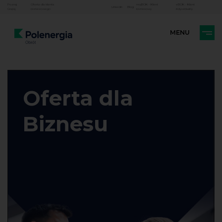
Poznaj
Oferta dla klienta
mojBOK - Klient
eBOK - Klient
Linkedin
Blog
Grupę
biznesowego
biznesowy
indywidualny
Oferta dla
Biznesu