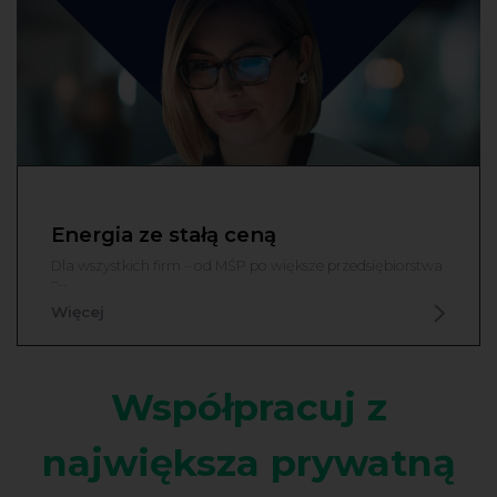
Energia ze stałą ceną
Dla wszystkich firm – od MŚP po większe przedsiębiorstwa
–…
Więcej
Współpracuj z
największa prywatną