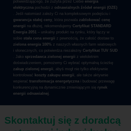
potwierdzającego, że zużyta przez Ciebie
energia
elektryczna
pochodzi z
odnawialnych źródeł energii (OZE)
. Jeśli natomiast zależy Ci na kompleksowym podejściu i
gwarancja stałej ceny
, która pozwala
zablokować cenę
energii
na dłużej, rekomendujemy
Certyfikat STANDARD
Energia 2051
– unikalny produkt na rynku, który łączy w
sobie
stała cena energii
z pewnością, że całość dostaw to
zielona energia 100%
z naszych własnych farm wiatrowych
i słonecznych, co potwierdza niezależny
Certyfikat TUV SUD
. Jako
sprzedawca zielonej energii
z wieloletnim
doświadczeniem, pomożemy Ci wybrać optymalną ścieżkę
zakup zielonej energii
, abyś mogł nie tylko efektywnie
kontrolować
koszty zakupu energii
, ale także aktywnie
wspierać
transformacja energetyczna
i budować przewagę
konkurencyjną na dynamicznie zmieniającym się
rynek
energii odnawialnej
.
Skontaktuj się z doradcą