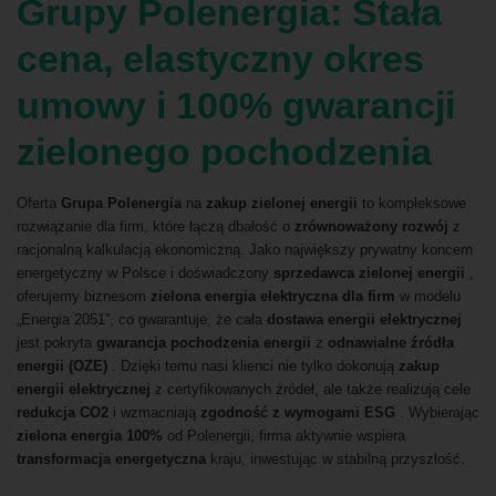
Grupy Polenergia: Stała
cena, elastyczny okres
umowy i 100% gwarancji
zielonego pochodzenia
Oferta
Grupa Polenergia
na
zakup zielonej energii
to kompleksowe
rozwiązanie dla firm, które łączą dbałość o
zrównoważony rozwój
z
racjonalną kalkulacją ekonomiczną. Jako największy prywatny koncern
energetyczny w Polsce i doświadczony
sprzedawca zielonej energii
,
oferujemy biznesom
zielona energia elektryczna dla firm
w modelu
„Energia 2051”, co gwarantuje, że cała
dostawa energii elektrycznej
jest pokryta
gwarancja pochodzenia energii
z
odnawialne źródła
energii (OZE)
. Dzięki temu nasi klienci nie tylko dokonują
zakup
energii elektrycznej
z certyfikowanych źródeł, ale także realizują cele
redukcja CO2
i wzmacniają
zgodność z wymogami ESG
. Wybierając
zielona energia 100%
od Polenergii, firma aktywnie wspiera
transformacja energetyczna
kraju, inwestując w stabilną przyszłość.