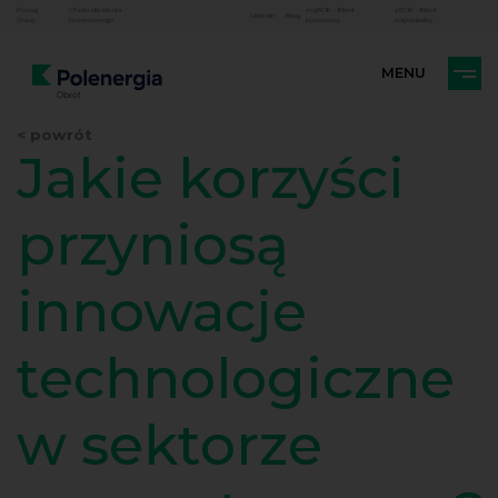
Poznaj
Oferta dla klienta
mojBOK - Klient
eBOK - Klient
Linkedin
Blog
Grupę
biznesowego
biznesowy
indywidualny
< powrót
Jakie korzyści
przyniosą
innowacje
technologiczne
w sektorze