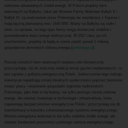
sektorów odnawialnych źródeł energii. W Polsce projekty farm
wiatrowych na Bałtyku, takie jak Morskie Farmy Wiatrowe Bałtyk II i
Bałtyk III, są realizowane przez Polenergię we współpracy z Equinor i
mają łączną planowaną moc 1440 MW. Wiatry na Bałtyku są stałe i
silne, co sprawia, że tego typu farmy mogą dostarczać stabilne i
przewidywalne ilości energii elektrycznej. W 2027 roku, po ich
uruchomieniu, projekty te będą w stanie zasilić ponad 2 miliony
gospodarstw domowych zieloną energią (
polenergia.pl
).
Rozwój morskich farm wiatrowych wspiera cele klimatyczne,
przyczyniając się do znacznej redukcji emisji gazów cieplarnianych, co
jest zgodne z polityką energetyczną Polski. Jednocześnie tego rodzaju
inwestycje napędzają rozwój lokalnych społeczności poprzez tworzenie
miejsc pracy i wspieranie gospodarki regionów nadmorskich.
Polenergia, jako lider w tej branży, nie tylko promuje rozwój zielonej
energii, ale również inwestuje w technologie i infrastrukturę, które
zapewniają bezpieczeństwo energetyczne Polski i przyczyniają się do
transformacji w kierunku zrównoważonego systemu energetycznego.
Morska energetyka wiatrowa to nie tylko stabilne źródło energii, ale
również fundament przyszłości polskiego sektora energetycznego.