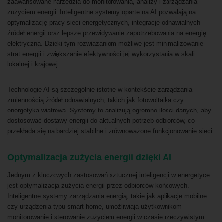
zaawansowane narzędzia do monitorowania, analizy i zarządzania
zużyciem energii. Inteligentne systemy oparte na AI pozwalają na
optymalizację pracy sieci energetycznych, integrację odnawialnych
źródeł energii oraz lepsze przewidywanie zapotrzebowania na energię
elektryczną. Dzięki tym rozwiązaniom możliwe jest minimalizowanie
strat energii i zwiększanie efektywności jej wykorzystania w skali
lokalnej i krajowej.
Technologie AI są szczególnie istotne w kontekście zarządzania
zmiennością źródeł odnawialnych, takich jak fotowoltaika czy
energetyka wiatrowa. Systemy te analizują ogromne ilości danych, aby
dostosować dostawy energii do aktualnych potrzeb odbiorców, co
przekłada się na bardziej stabilne i zrównoważone funkcjonowanie sieci.
Optymalizacja zużycia energii dzięki AI
Jednym z kluczowych zastosowań sztucznej inteligencji w energetyce
jest optymalizacja zużycia energii przez odbiorców końcowych.
Inteligentne systemy zarządzania energią, takie jak aplikacje mobilne
czy urządzenia typu smart home, umożliwiają użytkownikom
monitorowanie i sterowanie zużyciem energii w czasie rzeczywistym.