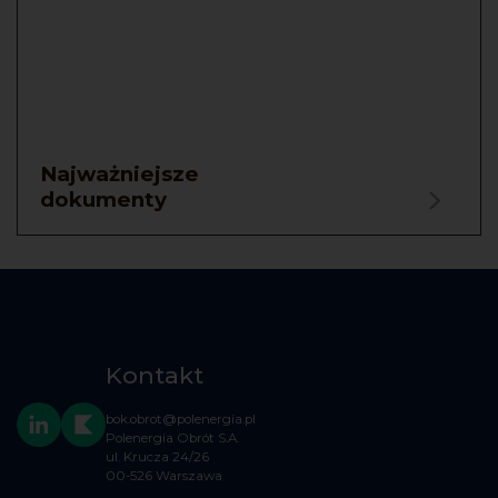
Najważniejsze
dokumenty
Kontakt
bok.obrot@polenergia.pl
Polenergia Obrót S.A.
ul. Krucza 24/26
00-526 Warszawa