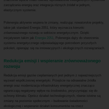
zarządzania energią oraz integracja różnych źródeł w jednym,
elastycznym systemie.
Polenergia aktywnie wspiera te zmiany, realizując nowatorskie projekty,
takie jak standard Energia 2051, który wyznacza kierunki
zrównoważonego rozwoju w sektorze energetycznym. Dzięki
inicjatywom takim jak
Energia 2051
, Polenergia dąży do stworzenia
systemu energetycznego odpowiadającego potrzebom przyszłych
pokoleń, opierając się na innowacyjnych i ekologicznych rozwiązaniach.
Redukcja emisji i wspieranie zrównoważonego
rozwoju
Redukcja emisji gazów cieplarnianych jest jednym z najważniejszych
wyzwań współczesnej energetyki. Przejście na odnawialne źródła
energii oraz modernizacja infrastruktury energetycznej znacząco
ograniczają negatywny wpływ na środowisko, przyczyniając się do
ochrony klimatu. Oprócz działań technologicznych, równie istotne są
zmiany na poziomie społecznym – budowanie świadomości
ekologicznej i wspieranie działań konsumentów na rzecz