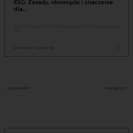
ESG: Zasady, obowiązki i znaczenie
dla…
Odkryj znaczenie ESG dla biznesu i jakie ma konsekwencje
dla…
Dowiedz się więcej
< poprzedni
następny >