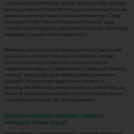
zrównoważonych źródeł energii, jak wiatr, słońce czy woda, umożliwia
produkcję energii elektrycznej bez emisji gazów cieplarnianych, co ma
zasadnicze znaczenie w walce ze zmianami klimatycznymi. Dzięki
inwestycjom w OZE Polska może stopniowo zmniejszać swoją
zależność od paliw kopalnych, jednocześnie zwiększając udział energii
odnawialnej w krajowym miksie energetycznym.
Dodatkowo, rozwój sektora OZE wspiera gospodarkę, tworząc nowe
miejsca pracy w branżach związanych z instalacjami i obsługą
systemów odnawialnych. Inwestycje w technologie takie jak
magazynowanie energii czy inteligentne sieci energetyczne stymulują
innowacje, przyczyniając się do budowy bardziej zrównoważonej
gospodarki. W perspektywie długoterminowej przejście na
zrównoważone źródła energii prowadzi nie tylko do redukcji emisji, ale
również do obniżenia kosztów energii, co przynosi korzyści zarówno
gospodarstwom domowym, jak i przedsiębiorstwom.
Morska energetyka wiatrowa: stabilne i
efektywne źródło energii
Morska energetyka wiatrowa jest jednym z najbardziej obiecujących