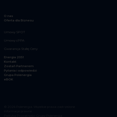
O nas
Oferta dla Biznesu
Umowy SPOT
Umowy cPPA
Gwarancja Stałej Ceny
Energia 2051
Kontakt
Zostań Partnerem
Pytania i odpowiedzi
Grupa Polenergia
eBOK
© 2026 Polenergia. Wszelkie prawa zastrzeżone
Informacje prawne
Polityka Prywatności Grupy Polenergia