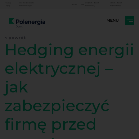
Poznaj
Oferta dla klienta
mojBOK - Klient
eBOK - Klient
Linkedin
Blog
Grupę
biznesowego
biznesowy
indywidualny
< powrót
Hedging energii
elektrycznej –
jak
zabezpieczyć
firmę przed