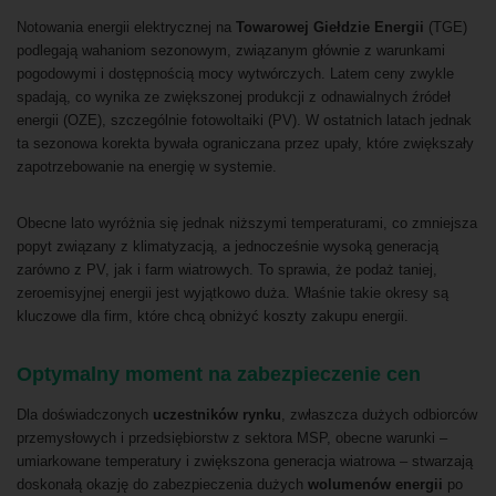
Notowania energii elektrycznej na
Towarowej Giełdzie Energii
(TGE)
podlegają wahaniom sezonowym, związanym głównie z warunkami
pogodowymi i dostępnością mocy wytwórczych. Latem ceny zwykle
spadają, co wynika ze zwiększonej produkcji z odnawialnych źródeł
energii (OZE), szczególnie fotowoltaiki (PV). W ostatnich latach jednak
ta sezonowa korekta bywała ograniczana przez upały, które zwiększały
zapotrzebowanie na energię w systemie.
Obecne lato wyróżnia się jednak niższymi temperaturami, co zmniejsza
popyt związany z klimatyzacją, a jednocześnie wysoką generacją
zarówno z PV, jak i farm wiatrowych. To sprawia, że podaż taniej,
zeroemisyjnej energii jest wyjątkowo duża. Właśnie takie okresy są
kluczowe dla firm, które chcą obniżyć koszty zakupu energii.
Optymalny moment na zabezpieczenie cen
Dla doświadczonych
uczestników rynku
, zwłaszcza dużych odbiorców
przemysłowych i przedsiębiorstw z sektora MSP, obecne warunki –
umiarkowane temperatury i zwiększona generacja wiatrowa – stwarzają
doskonałą okazję do zabezpieczenia dużych
wolumenów energii
po