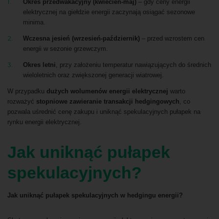
Okres przedwakacyjny (kwiecień-maj)
– gdy ceny energii
elektrycznej na giełdzie energii zaczynają osiągać sezonowe
minima.
Wczesna jesień (wrzesień-październik)
– przed wzrostem cen
energii w sezonie grzewczym.
Okres letni
, przy założeniu temperatur nawiązujących do średnich
wieloletnich oraz zwiększonej generacji wiatrowej.
W przypadku
dużych wolumenów energii elektrycznej
warto
rozważyć
stopniowe zawieranie transakcji hedgingowych
, co
pozwala uśrednić cenę zakupu i uniknąć spekulacyjnych pułapek na
rynku energii elektrycznej.
Jak uniknąć pułapek
spekulacyjnych?
Jak uniknąć pułapek spekulacyjnych w hedgingu energii?