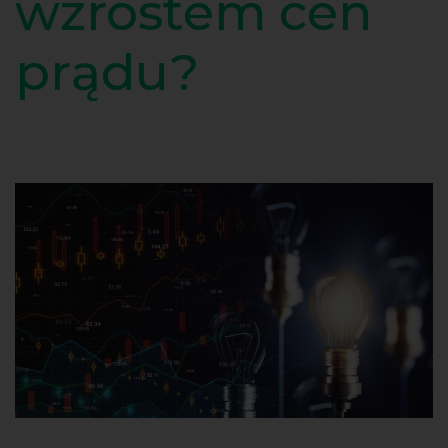
wzrostem cen
prądu?