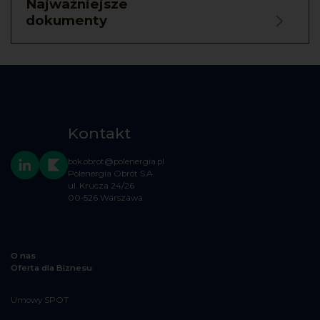
Najważniejsze
dokumenty
Kontakt
bok.obrot@polenergia.pl
Polenergia Obrót S.A.
ul. Krucza 24/26
00-526 Warszawa
O nas
Oferta dla Biznesu
Umowy SPOT