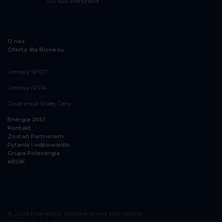
00-526 Warszawa
O nas
Oferta dla Biznesu
Umowy SPOT
Umowy cPPA
Gwarancja Stałej Ceny
Energia 2051
Kontakt
Zostań Partnerem
Pytania i odpowiedzi
Grupa Polenergia
eBOK
© 2026 Polenergia. Wszelkie prawa zastrzeżone