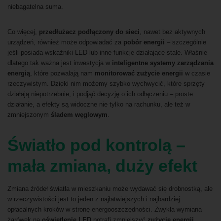
niebagatelna suma.
Co więcej,
przedłużacz podłączony do sieci
, nawet bez aktywnych
urządzeń, również może odpowiadać za
pobór energii
– szczególnie
jeśli posiada wskaźniki LED lub inne funkcje działające stale. Właśnie
dlatego tak ważna jest inwestycja w
inteligentne systemy zarządzania
energią
, które pozwalają nam
monitorować zużycie energii
w czasie
rzeczywistym. Dzięki nim możemy szybko wychwycić, które sprzęty
działają niepotrzebnie, i podjąć decyzję o ich odłączeniu – proste
działanie, a efekty są widoczne nie tylko na rachunku, ale też w
zmniejszonym
śladem węglowym
.
Światło pod kontrolą –
mała zmiana, duży efekt
Zmiana źródeł światła w mieszkaniu może wydawać się drobnostką, ale
w rzeczywistości jest to jeden z najłatwiejszych i najbardziej
opłacalnych kroków w stronę energooszczędności. Zwykła wymiana
żarówek na
oświetlenie LED
potrafi zmniejszyć
zużycie energii