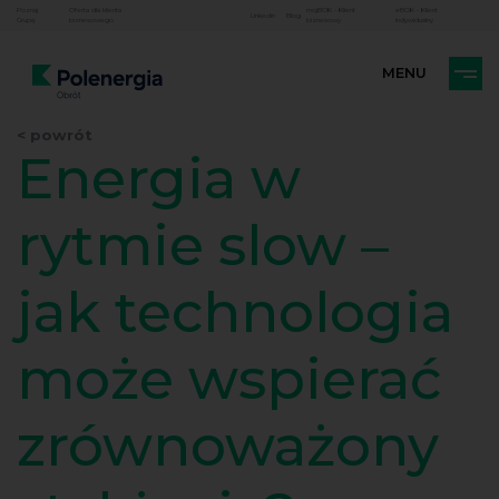
Poznaj
Oferta dla klienta
mojBOK - Klient
eBOK - Klient
Linkedin
Blog
Grupę
biznesowego
biznesowy
indywidualny
< powrót
Energia w
rytmie slow –
jak technologia
może wspierać
zrównoważony