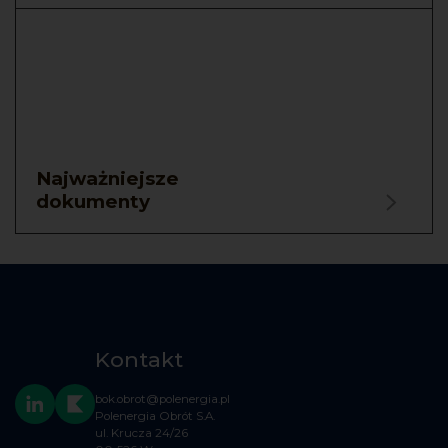
Najważniejsze
dokumenty
Kontakt
bok.obrot@polenergia.pl
Polenergia Obrót S.A.
ul. Krucza 24/26