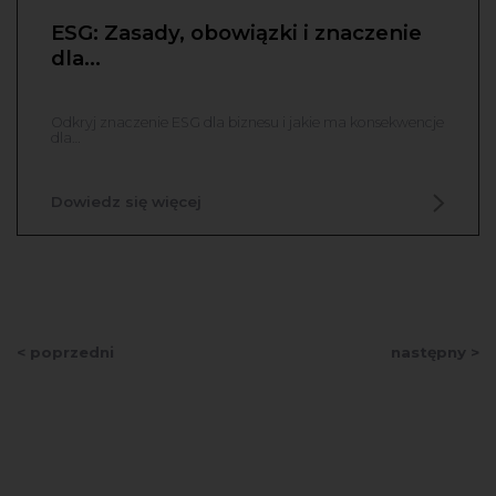
ESG: Zasady, obowiązki i znaczenie
dla…
Odkryj znaczenie ESG dla biznesu i jakie ma konsekwencje
dla…
Dowiedz się więcej
< poprzedni
następny >