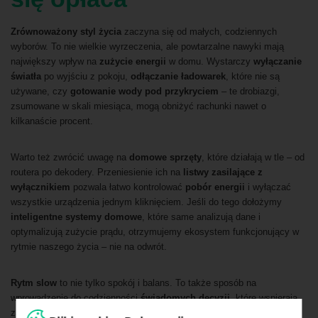
Zrównoważony styl życia
zaczyna się od małych, codziennych
wyborów. To nie wielkie wyrzeczenia, ale powtarzalne nawyki mają
największy wpływ na
zużycie energii
w domu. Wystarczy
wyłączanie
światła
po wyjściu z pokoju,
odłączanie ładowarek
, które nie są
używane, czy
gotowanie wody pod przykryciem
– te drobiazgi,
zsumowane w skali miesiąca, mogą obniżyć rachunki nawet o
kilkanaście procent.
Warto też zwrócić uwagę na
domowe sprzęty
, które działają w tle – od
routera po dekodery. Przeniesienie ich na
listwy zasilające z
wyłącznikiem
pozwala łatwo kontrolować
pobór energii
i wyłączać
wszystkie urządzenia jednym kliknięciem. Jeśli do tego dołożymy
inteligentne systemy domowe
, które same analizują dane i
optymalizują zużycie prądu, otrzymujemy ekosystem funkcjonujący w
rytmie naszego życia – nie na odwrót.
Rytm slow
to nie tylko spokój i balans. To także sposób na
wprowadzenie do codzienności
świadomych decyzji
, które wspierają
zarówno
zrównoważony rozwój energetyczny
, jak i lepsze