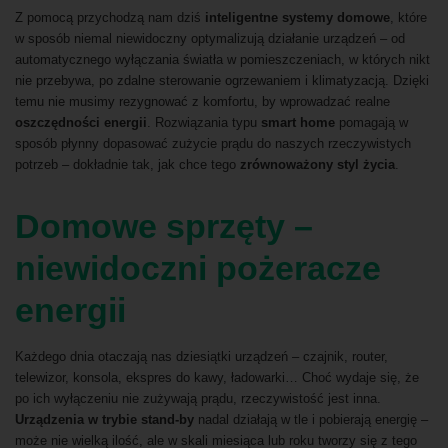
Z pomocą przychodzą nam dziś
inteligentne systemy domowe
, które
w sposób niemal niewidoczny optymalizują działanie urządzeń – od
automatycznego wyłączania światła w pomieszczeniach, w których nikt
nie przebywa, po zdalne sterowanie ogrzewaniem i klimatyzacją. Dzięki
temu nie musimy rezygnować z komfortu, by wprowadzać realne
oszczędności energii
. Rozwiązania typu
smart home
pomagają w
sposób płynny dopasować zużycie prądu do naszych rzeczywistych
potrzeb – dokładnie tak, jak chce tego
zrównoważony styl życia
.
Domowe sprzęty –
niewidoczni pożeracze
energii
Każdego dnia otaczają nas dziesiątki urządzeń – czajnik, router,
telewizor, konsola, ekspres do kawy, ładowarki… Choć wydaje się, że
po ich wyłączeniu nie zużywają prądu, rzeczywistość jest inna.
Urządzenia w trybie stand-by
nadal działają w tle i pobierają energię –
może nie wielką ilość, ale w skali miesiąca lub roku tworzy się z tego