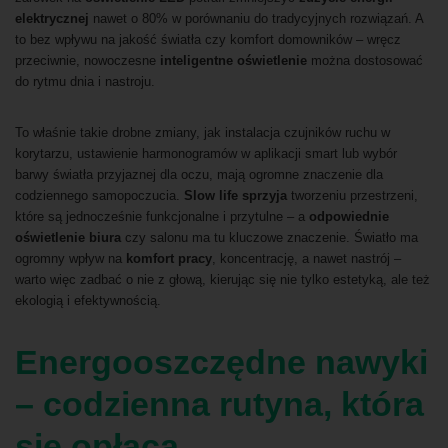
elektrycznej
nawet o 80% w porównaniu do tradycyjnych rozwiązań. A
to bez wpływu na jakość światła czy komfort domowników – wręcz
przeciwnie, nowoczesne
inteligentne oświetlenie
można dostosować
do rytmu dnia i nastroju.
To właśnie takie drobne zmiany, jak instalacja czujników ruchu w
korytarzu, ustawienie harmonogramów w aplikacji smart lub wybór
barwy światła przyjaznej dla oczu, mają ogromne znaczenie dla
codziennego samopoczucia.
Slow life sprzyja
tworzeniu przestrzeni,
które są jednocześnie funkcjonalne i przytulne – a
odpowiednie
oświetlenie biura
czy salonu ma tu kluczowe znaczenie. Światło ma
ogromny wpływ na
komfort pracy
, koncentrację, a nawet nastrój –
warto więc zadbać o nie z głową, kierując się nie tylko estetyką, ale też
ekologią i efektywnością.
Energooszczędne nawyki
– codzienna rutyna, która
się opłaca