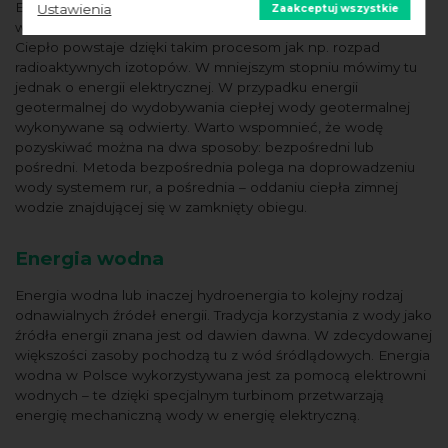
Energia zasobów geotermalnych to energia cieplna z
Ustawienia
Zaakceptuj wszystkie
wnętrza Ziemi, która gromadzi się w wodach, skałach i parze.
Ciepło powstaje dzięki takim procesom jak np. rozpad
radioaktywnych izotopów. W mniejszym stopniu mówimy tu
jednak o energii elektrycznej. W przypadku energii
geotermalnej do wydobywania ciepłej wody geotermalnej
wykonywane są odwierty. Warto wspomnieć, że wodę
pozyskiwać można na dwa sposoby: bezpośredni lub
pośredni. Metoda bezpośrednia polega na doprowadzeniu
wody systemem rur, a pośrednia – oddaniu ciepła zimnej
wodzie znajdującej się w zamknięty obiegu.
Energia wodna
Energia wodna lub inaczej hydroenergia to kolejny rodzaj
odnawialnych źródeł energii. Tradycja korzystania z wody jako
źródła energii znana jest od dawien dawna. W zdecydowanej
większości zasoby pochodzą tu z wód śródlądowych. Energia
wodna w Polsce wykorzystywana jest za pomocą elektrowni
wodnych – te dzięki specjalnym turbinom przetwarzają
energię mechaniczną wody w energię elektryczną.