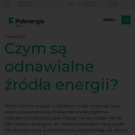
Poznaj
Oferta dla klienta
mojBOK - Klient
eBOK - Klient
Linkedin
Blog
Grupę
biznesowego
biznesowy
indywidualny
< powrót
Czym są
odnawialne
źródła energii?
Termin zielona energia w ostatnim czasie cieszy się coraz
większą popularnością. Maksymalne wykorzystanie
wszystkich możliwości, jakie oferuje natura, wydaje się nie
tylko bardzo atrakcyjne, ale również opłacalne. Ceny prądu
nieustannie rosną, a ekolodzy stale przypominają, jak istotne