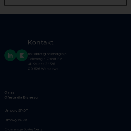
Kontakt
bok.obrot@polenergia.pl
Polenergia Obrót S.A.
ul. Krucza 24/26
00-526 Warszawa
O nas
Oferta dla Biznesu
Umowy SPOT
Umowy cPPA
Gwarancja Stałej Ceny