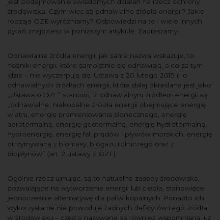
jest podejmowanie świadomych działań na rzecz ochrony
środowiska. Czym więc są odnawialne źródła energii? Jakie
rodzaje OZE wyróżniamy? Odpowiedzi na te i wiele innych
pytań znajdziesz w poniższym artykule. Zapraszamy!
Odnawialne źródła energii, jak sama nazwa wskazuje, to
nośniki energii, które samoistnie się odnawiają, a co za tym
idzie – nie wyczerpują się. Ustawa z 20 lutego 2015 r. o
odnawialnych źródłach energii, która dalej określana jest jako
„Ustawa o OZE” stanowi, iż odnawialnym źródłem energii są
„odnawialne, niekopalne źródła energii obejmujące energię
wiatru, energię promieniowania słonecznego, energię
aerotermalną, energię geotermalną, energię hydrotermalną,
hydroenergię, energię fal, prądów i pływów morskich, energię
otrzymywaną z biomasy, biogazu rolniczego oraz z
biopłynów” (art. 2 ustawy o OZE).
Ogólnie rzecz ujmując, są to naturalne zasoby środowiska,
pozwalające na wytworzenie energii lub ciepła, stanowiące
jednocześnie alternatywę dla paliw kopalnych. Ponadto ich
wykorzystanie nie powoduje żadnych deficytów tego źródła
w środowisku – często nazywane są również wspomnianą już