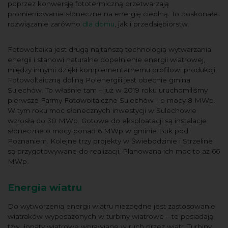
poprzez konwersję fototermiczną przetwarzają
promieniowanie słoneczne na energię cieplną. To doskonałe
rozwiązanie zarówno
dla domu
, jak i przedsiębiorstw.
Fotowoltaika jest drugą najtańszą technologią wytwarzania
energii i stanowi naturalne dopełnienie energii wiatrowej,
między innymi dzięki komplementarnemu profilowi produkcji.
Fotowoltaiczną doliną Polenergiii jest obecnie gmina
Sulechów. To właśnie tam – już w 2019 roku uruchomiliśmy
pierwsze Farmy Fotowoltaiczne Sulechów I o mocy 8 MWp.
W tym roku moc słonecznych inwestycji w Sulechowie
wzrosła do 30 MWp. Gotowe do eksploatacji są instalacje
słoneczne o mocy ponad 6 MWp w gminie Buk pod
Poznaniem. Kolejne trzy projekty w Świebodzinie i Strzeline
są przygotowywane do realizacji. Planowana ich moc to aż 66
MWp.
Energia wiatru
Do wytworzenia energii wiatru niezbędne jest zastosowanie
wiatraków wyposażonych w turbiny wiatrowe – te posiadają
tzw. łopaty wiatrowe wprawiane w ruch przez wiatr. Turbiny