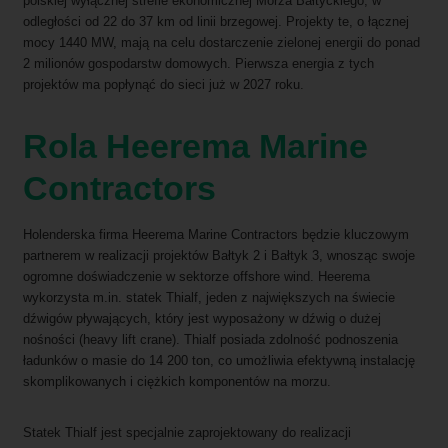
polskiej wyłącznej strefie ekonomicznej Morza Bałtyckiego, w
odległości od 22 do 37 km od linii brzegowej. Projekty te, o łącznej
mocy 1440 MW, mają na celu dostarczenie zielonej energii do ponad
2 milionów gospodarstw domowych. Pierwsza energia z tych
projektów ma popłynąć do sieci już w 2027 roku.
Rola Heerema Marine
Contractors
Holenderska firma Heerema Marine Contractors będzie kluczowym
partnerem w realizacji projektów Bałtyk 2 i Bałtyk 3, wnosząc swoje
ogromne doświadczenie w sektorze offshore wind. Heerema
wykorzysta m.in. statek Thialf, jeden z największych na świecie
dźwigów pływających, który jest wyposażony w dźwig o dużej
nośności (heavy lift crane). Thialf posiada zdolność podnoszenia
ładunków o masie do 14 200 ton, co umożliwia efektywną instalację
skomplikowanych i ciężkich komponentów na morzu.
Statek Thialf jest specjalnie zaprojektowany do realizacji