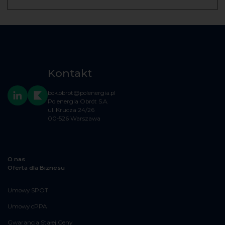
Kontakt
bok.obrot@polenergia.pl
Polenergia Obrót S.A.
ul. Krucza 24/26
00-526 Warszawa
O nas
Oferta dla Biznesu
Umowy SPOT
Umowy cPPA
Gwarancja Stałej Ceny