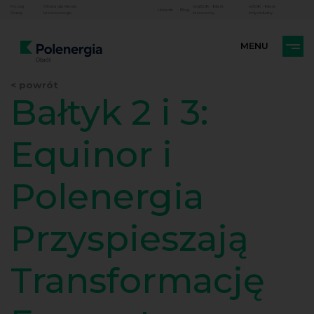
Poznaj
Oferta dla klienta
mojBOK - Klient
eBOK - Klient
Linkedin
Blog
Grupę
biznesowego
biznesowy
indywidualny
< powrót
Bałtyk 2 i 3:
Equinor i
Polenergia
Przyspieszają
Transformację