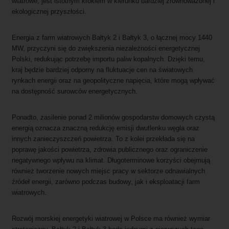
wiatrowe, jest istotnym krokiem w kierunku bardziej zrównoważonej i
ekologicznej przyszłości.
Energia z farm wiatrowych Bałtyk 2 i Bałtyk 3, o łącznej mocy 1440
MW, przyczyni się do zwiększenia niezależności energetycznej
Polski, redukując potrzebę importu paliw kopalnych. Dzięki temu,
kraj będzie bardziej odporny na fluktuacje cen na światowych
rynkach energii oraz na geopolityczne napięcia, które mogą wpływać
na dostępność surowców energetycznych.
Ponadto, zasilenie ponad 2 milionów gospodarstw domowych czystą
energią oznacza znaczną redukcję emisji dwutlenku węgla oraz
innych zanieczyszczeń powietrza. To z kolei przekłada się na
poprawę jakości powietrza, zdrowia publicznego oraz ograniczenie
negatywnego wpływu na klimat. Długoterminowe korzyści obejmują
również tworzenie nowych miejsc pracy w sektorze odnawialnych
źródeł energii, zarówno podczas budowy, jak i eksploatacji farm
wiatrowych.
Rozwój morskiej energetyki wiatrowej w Polsce ma również wymiar