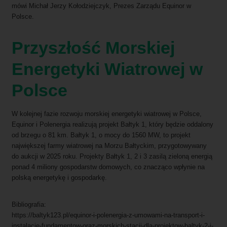
mówi Michał Jerzy Kołodziejczyk, Prezes Zarządu Equinor w
Polsce.
Przyszłość Morskiej
Energetyki Wiatrowej w
Polsce
W kolejnej fazie rozwoju morskiej energetyki wiatrowej w Polsce,
Equinor i Polenergia realizują projekt Bałtyk 1, który będzie oddalony
od brzegu o 81 km. Bałtyk 1, o mocy do 1560 MW, to projekt
największej farmy wiatrowej na Morzu Bałtyckim, przygotowywany
do aukcji w 2025 roku. Projekty Bałtyk 1, 2 i 3 zasilą zieloną energią
ponad 4 miliony gospodarstw domowych, co znacząco wpłynie na
polską energetykę i gospodarkę.
Bibliografia:
https://baltyk123.pl/equinor-i-polenergia-z-umowami-na-transport-i-
instalacje-fundamentow-oraz-morskich-stacji-dla-projektow-baltyk-2-i-